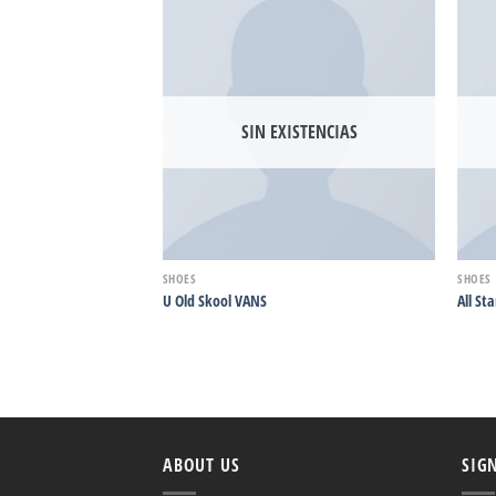
Añadir
Añadir
a la
a la
lista
lista
de
de
deseos
deseos
SIN EXISTENCIAS
SHOES
SHOES
nverse
U Old Skool VANS
All St
ABOUT US
SIG