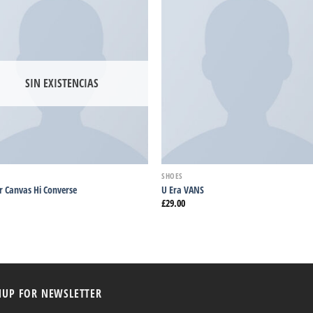
Añadir
Aña
a la
a 
lista
li
de
d
deseos
des
SIN EXISTENCIAS
SHOES
ar Canvas Hi Converse
U Era VANS
£
29.00
NUP FOR NEWSLETTER