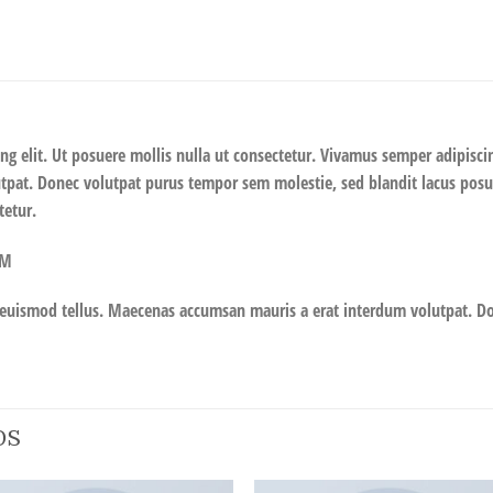
ng elit. Ut posuere mollis nulla ut consectetur. Vivamus semper adipisci
pat. Donec volutpat purus tempor sem molestie, sed blandit lacus posue
tetur.
OM
 euismod tellus. Maecenas accumsan mauris a erat interdum volutpat. D
OS