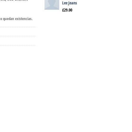
Lee Jeans
£
29.00
no quedan existencias.