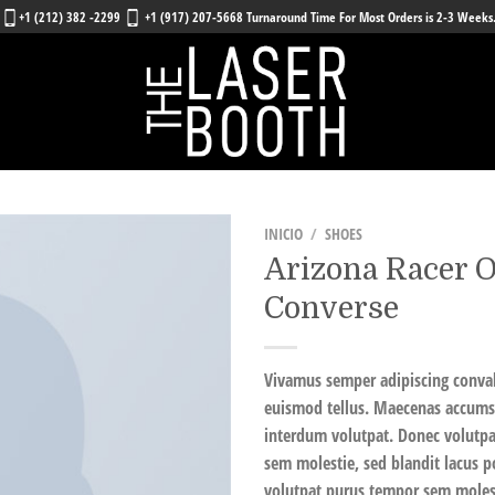
+1 (212) 382 -2299
+1 (917) 207-5668 Turnaround Time For Most Orders is 2-3 Weeks
INICIO
/
SHOES
Arizona Racer 
Añadir
Converse
a la
lista
de
deseos
Vivamus semper adipiscing conval
euismod tellus. Maecenas accums
interdum volutpat. Donec volutp
sem molestie, sed blandit lacus 
volutpat purus tempor sem molest