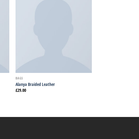
dir
Añadir
la
a la
sta
lista
e
de
eos
deseos
BAGS
Alanya Braided Leather
£
29.00