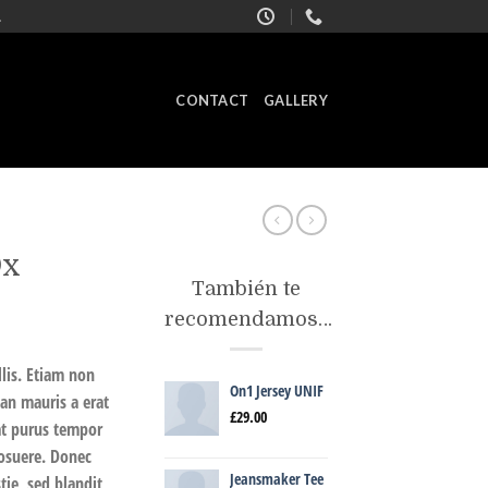
.
CONTACT
GALLERY
Ox
También te
recomendamos…
lis. Etiam non
On1 Jersey UNIF
an mauris a erat
£
29.00
at purus tempor
posuere. Donec
Jeansmaker Tee
ie, sed blandit