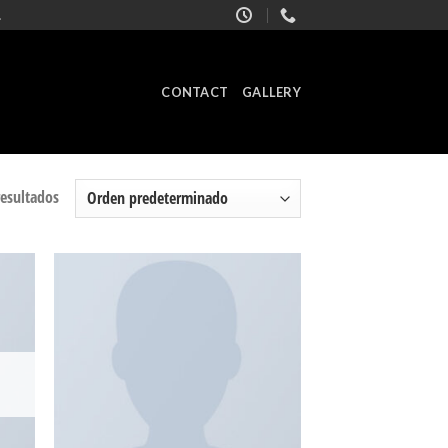
.
CONTACT
GALLERY
resultados
adir
Añadir
 la
a la
ista
lista
de
de
seos
deseos