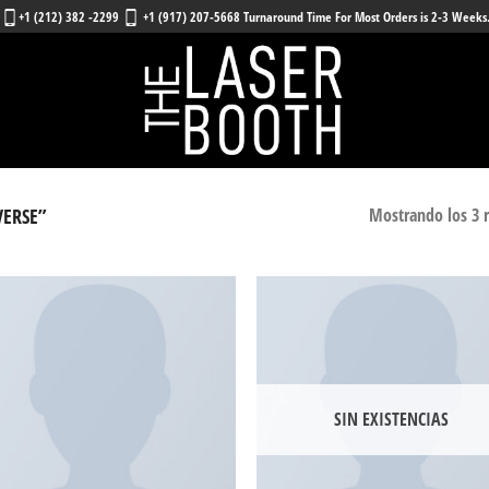
+1 (212) 382 -2299
+1 (917) 207-5668 Turnaround Time For Most Orders is 2-3 Weeks
ERSE”
Mostrando los 3 
Añadir
Añ
a la
a
lista
l
de
deseos
de
SIN EXISTENCIAS