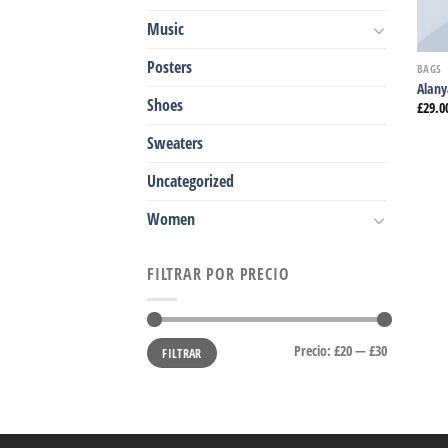
Music
Posters
BAGS
Alany
Shoes
£
29.0
Sweaters
Uncategorized
Women
FILTRAR POR PRECIO
Precio
Precio
Precio:
£20
—
£30
FILTRAR
mínimo
máximo