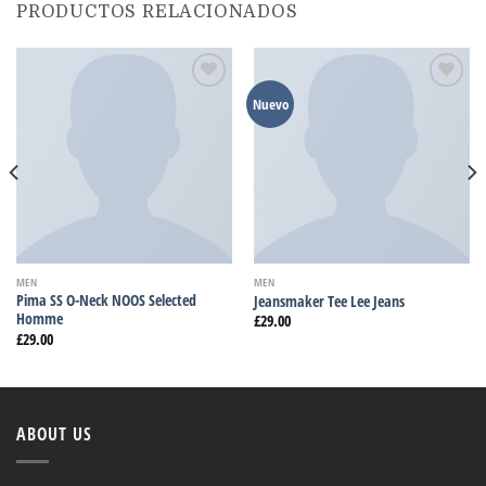
PRODUCTOS RELACIONADOS
Añadir
Añadir
Nuevo
a la
a la
lista
lista
de
de
deseos
deseos
MEN
MEN
Pima SS O-Neck NOOS Selected
Jeansmaker Tee Lee Jeans
Homme
£
29.00
£
29.00
ABOUT US