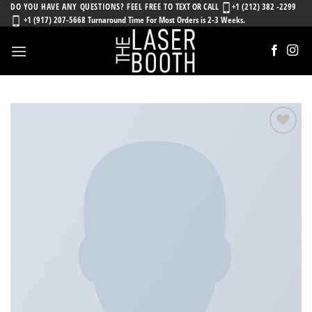
Skip
DO YOU HAVE ANY QUESTIONS? FEEL FREE TO
TEXT OR CALL
+1 (212) 382 -2299
+1 (917) 207-5668 Turnaround Time For Most Orders is 2-3 Weeks.
to
content
Añadir
a la
lista
de
deseos