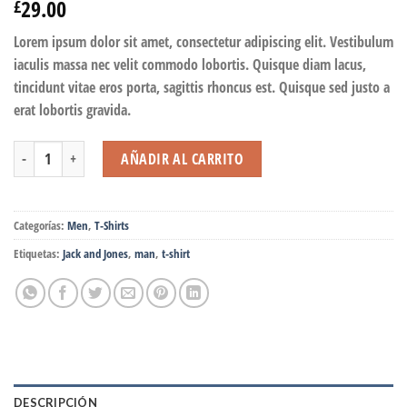
29.00
£
Lorem ipsum dolor sit amet, consectetur adipiscing elit. Vestibulum
iaculis massa nec velit commodo lobortis. Quisque diam lacus,
tincidunt vitae eros porta, sagittis rhoncus est. Quisque sed justo a
erat lobortis gravida.
Lawrance Polo Tee Jack & Jones cantidad
AÑADIR AL CARRITO
Categorías:
Men
,
T-Shirts
Etiquetas:
Jack and Jones
,
man
,
t-shirt
DESCRIPCIÓN